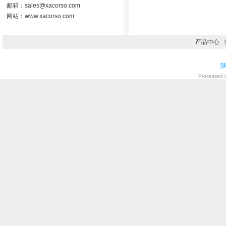
邮箱：sales@xacorso.com
网站：www.xacorso.com
产品中心
陕
Processed i